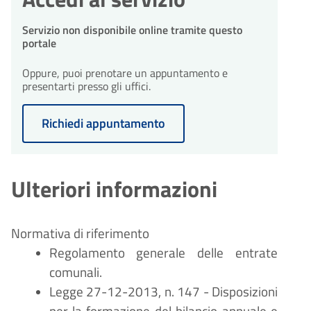
integrazioni entro 10 giorni
dall'avvio del procedimento.
30
Conclusione del
Servizio non disponibile online tramite questo
portale
procedimento
giorni
Il procedimento amministrativo
Oppure, puoi prenotare un appuntamento e
30
sarà concluso entro un massimo
Conclusione del
presentarti presso gli uffici.
di 30 giorni dalla presentazione
procedimento
giorni
dell'istanza.
Il procedimento amministrativo
Richiedi appuntamento
sarà concluso entro un massimo
di 30 giorni dalla presentazione
dell'istanza.
Ulteriori informazioni
Normativa di riferimento
Regolamento generale delle entrate
comunali.
Legge 27-12-2013, n. 147 - Disposizioni