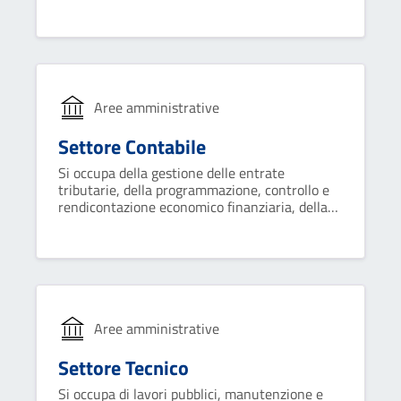
interna ed esterna; fornisce supporto agli
organi di governo e alle altre strutture
organizzative dell'ente.
Aree amministrative
Settore Contabile
Si occupa della gestione delle entrate
tributarie, della programmazione, controllo e
rendicontazione economico finanziaria, della
gestione del bilancio e assolvimento degli
obblighi fiscali, della gestione del trattamento
economico del personale.
Aree amministrative
Settore Tecnico
Si occupa di lavori pubblici, manutenzione e