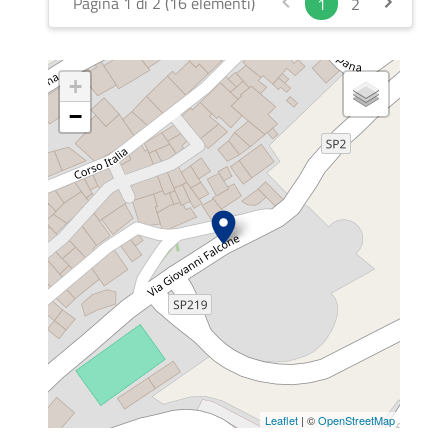
Pagina 1 di 2 (16 elementi)
1
2
+
−
Leaflet
| ©
OpenStreetMap