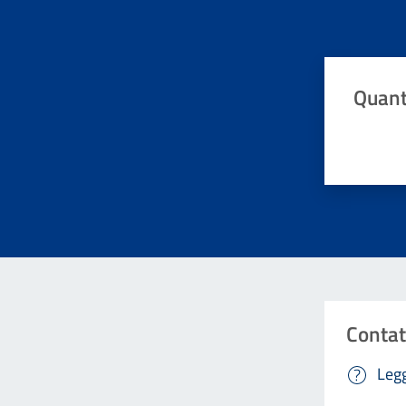
Quant
Valuta da 
Contat
Legg