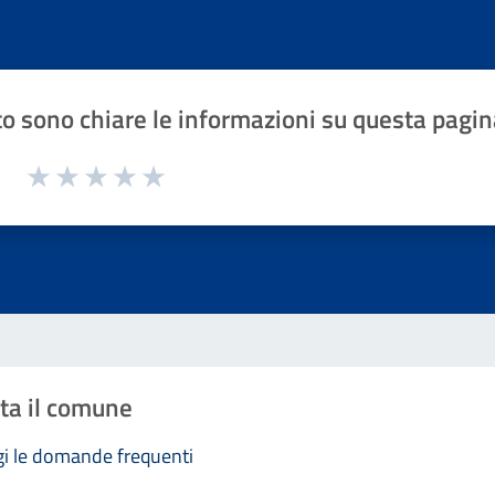
o sono chiare le informazioni su questa pagin
1 a 5 stelle la pagina
Valuta 1 stelle su 5
Valuta 2 stelle su 5
Valuta 3 stelle su 5
Valuta 4 stelle su 5
Valuta 5 stelle su 5
ta il comune
i le domande frequenti