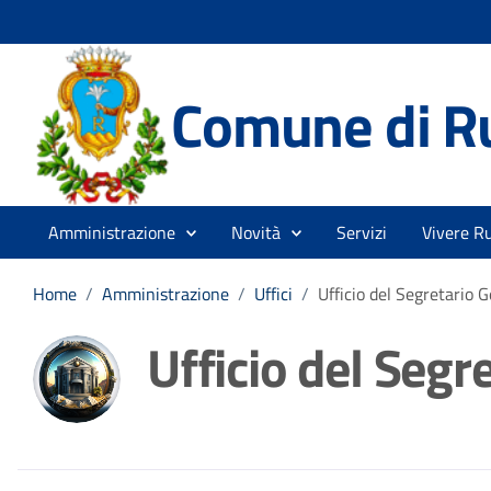
Comune di R
Amministrazione
Novità
Servizi
Vivere R
Home
/
Amministrazione
/
Uffici
/
Ufficio del Segretario 
Ufficio del Segr
Dettagli della noti