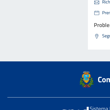
Rich
Pre
Proble
Segn
Com