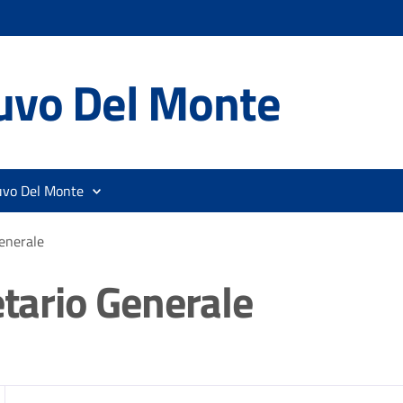
uvo Del Monte
uvo Del Monte
Generale
etario Generale
zia