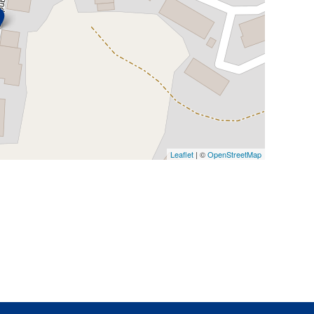
Leaflet
| ©
OpenStreetMap