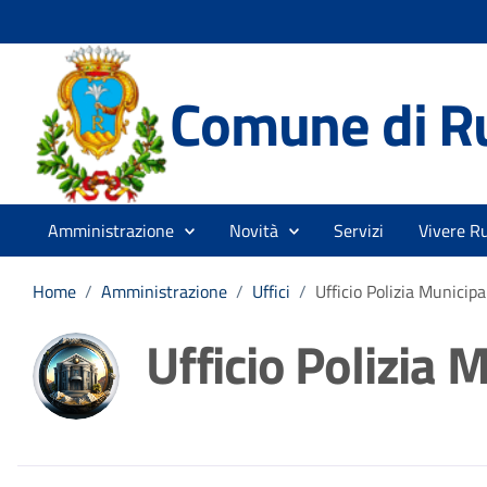
Comune di R
Amministrazione
Novità
Servizi
Vivere R
Home
/
Amministrazione
/
Uffici
/
Ufficio Polizia Municipa
Ufficio Polizia 
Dettagli della noti