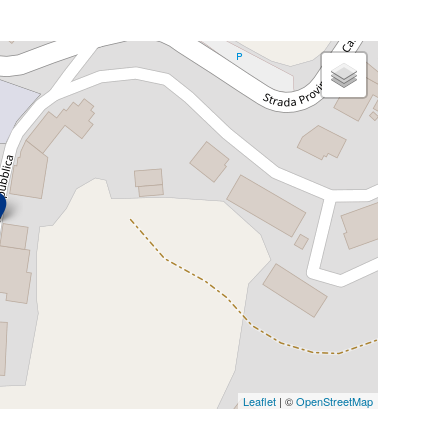
Leaflet
| ©
OpenStreetMap