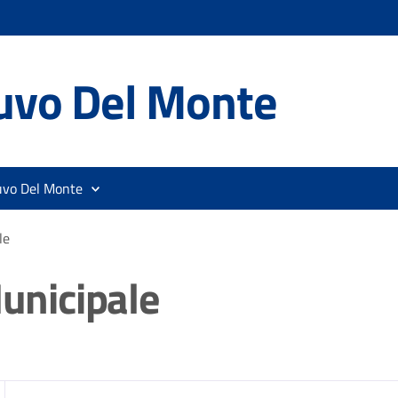
uvo Del Monte
uvo Del Monte
le
Municipale
zia