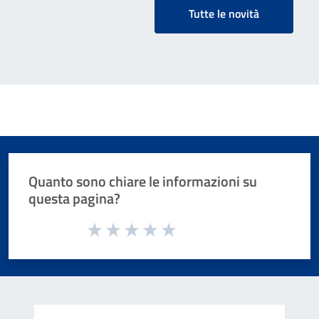
Tutte le novità
Quanto sono chiare le informazioni su
questa pagina?
Valuta da 1 a 5 stelle la pagina
Valuta 1 stelle su 5
Valuta 2 stelle su 5
Valuta 3 stelle su 5
Valuta 4 stelle su 5
Valuta 5 stelle su 5