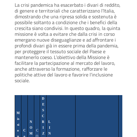
La crisi pandemica ha esacerbato i divari di reddito,
di genere e territoriali che caratterizzano l’Italia,
dimostrando che una ripresa solida e sostenuta è
possibile soltanto a condizione che i benefici della
crescita siano condivisi. In questo quadro, la quinta
missione è volta a evitare che dalla crisi in corso
emergano nuove diseguaglianze e ad affrontare i
profondi divari già in essere prima della pandemia,
per proteggere il tessuto sociale del Paese e
mantenerlo coeso. L’obiettivo della Missione è
facilitare la partecipazione al mercato del lavoro,
anche attraverso la formazione, rafforzare le
politiche attive del lavoro e favorire l’inclusione
sociale.
D
E
S
M
C
is
N
R
L
si
O
I
I
o
C
C
M
Z
N
n
o
O