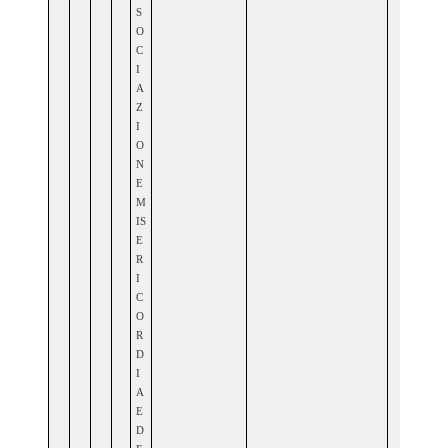
S
O
C
I
A
Z
I
O
N
E
M
IS
E
R
I
C
O
R
D
I
A
E
D