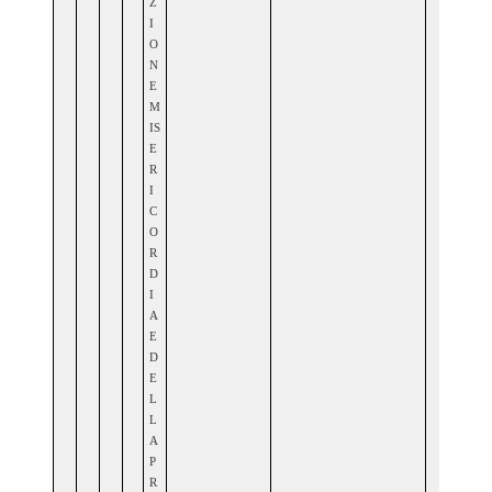
Z
I
O
N
E
M
IS
E
R
I
C
O
R
D
I
A
E
D
E
L
L
A
P
R