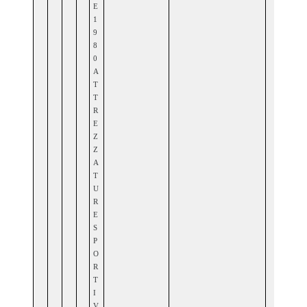
E
1
9
8
0
A
T
T
R
E
Z
Z
A
T
U
R
E
S
P
O
R
T
I
V