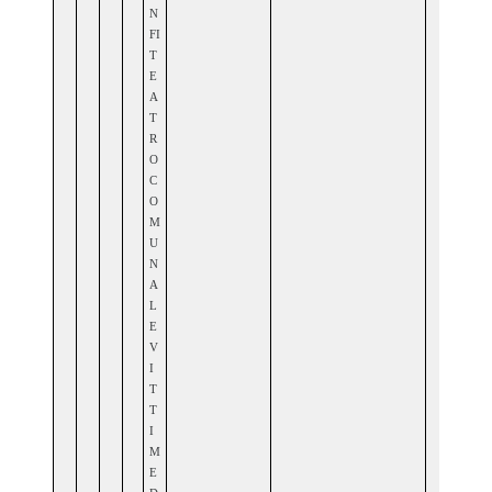
N
FI
T
E
A
T
R
O
C
O
M
U
N
A
L
E
V
I
T
T
I
M
E