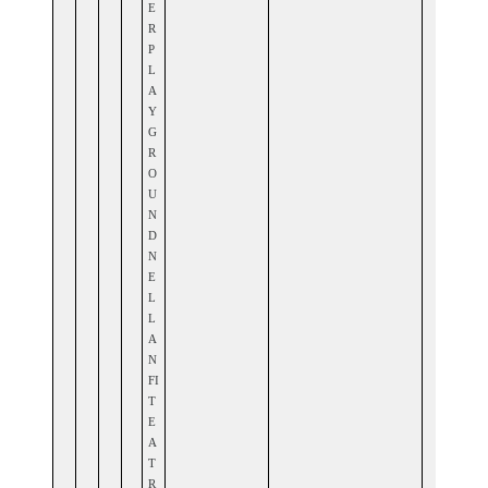
E
R
P
L
A
Y
G
R
O
U
N
D
N
E
L
L
A
N
FI
T
E
A
T
R