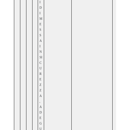
I
D
I
M
E
S
S
A
I
N
SI
C
U
R
E
Z
Z
A
,
A
D
E
G
U