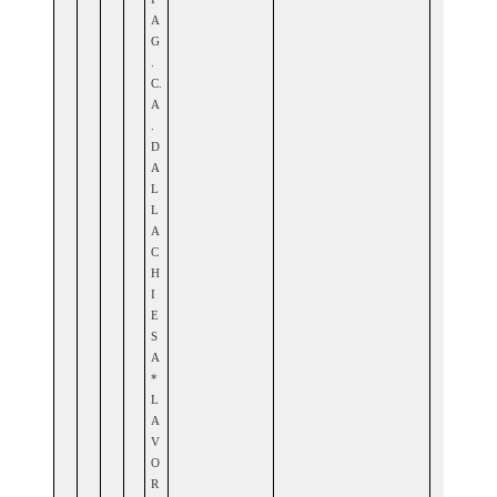
A
G
.
C.
A
.
D
A
L
L
A
C
H
I
E
S
A
*
L
A
V
O
R