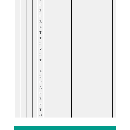
E
P
E
R
A
T
T
I
V
I
T
A
L
L'
A
P
E
R
T
O