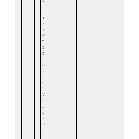
E
L
L
A
P
R
O
T
E
Z
I
O
N
E
C
I
V
I
L
E
E
D
E
L