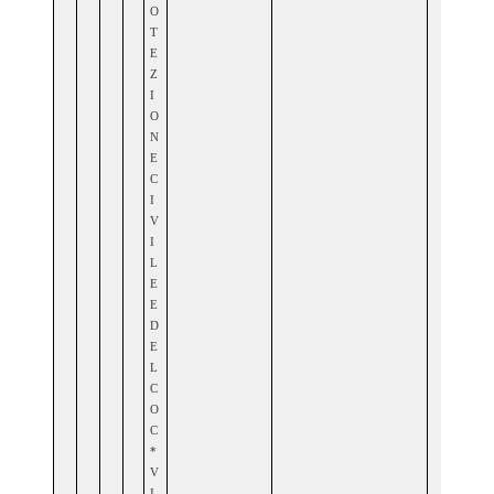
O
T
E
Z
I
O
N
E
C
I
V
I
L
E
E
D
E
L
C
O
C
*
V
I