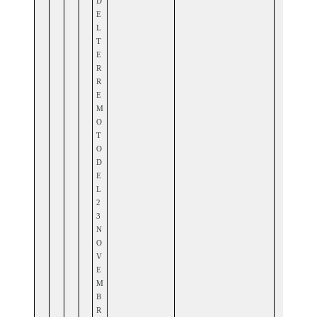
D
E
L
T
E
R
R
E
M
O
T
O
D
E
L
2
3
N
O
V
E
M
B
R