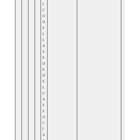
I
C
O
D
E
L
L
A
S
E
D
E
D
E
L
L'
A
S
S
O
C
I
A