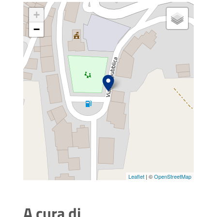
+
−
Leaflet
| ©
OpenStreetMap
A cura di