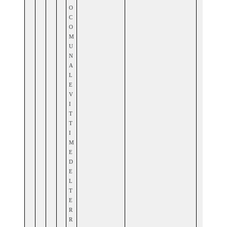
O
C
O
M
U
N
A
L
E
V
I
T
T
I
M
E
D
E
L
T
E
R
R