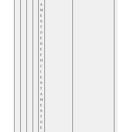
A
M
E
N
T
O
E
D
E
F
FI
C
I
E
N
T
A
M
E
N
T
O
E