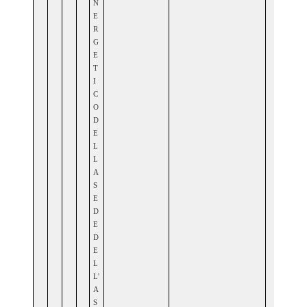
N
E
R
G
E
T
I
C
O
D
E
L
L
A
S
E
D
E
D
E
L
L'
A
S