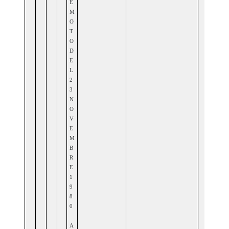
E
M
O
T
O
D
E
L
2
3
N
O
V
E
M
B
R
E
1
9
8
0
A