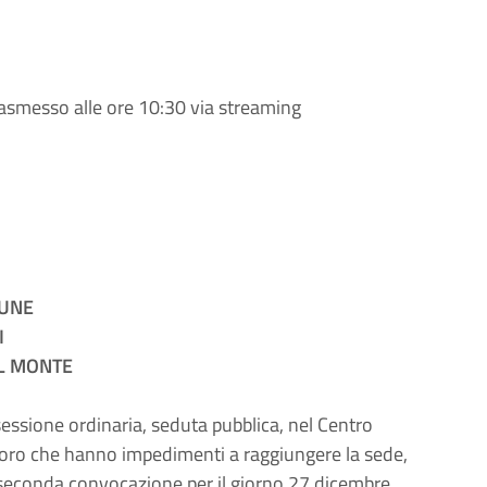
rasmesso alle ore 10:30 via streaming
UNE
I
L MONTE
essione ordinaria, seduta pubblica, nel Centro
oloro che hanno impedimenti a raggiungere la sede,
n seconda convocazione per il giorno 27 dicembre