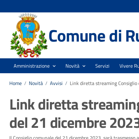
Comune di R
Amministrazione
Novità
Servizi
Vivere R
Home
/
Novità
/
Avvisi
/
Link diretta streaming Consigli
Link diretta streami
del 21 dicembre 2023
Il Consiglio comunale del 21 dicembre 2023, sarà trasmesso a