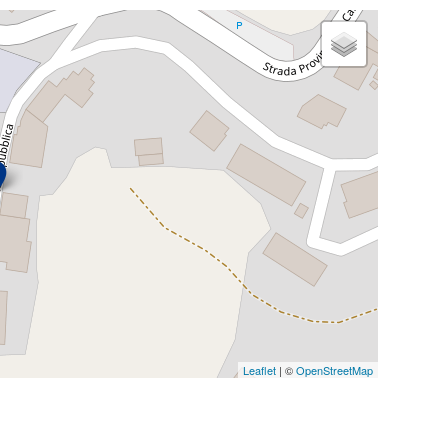
Leaflet
| ©
OpenStreetMap